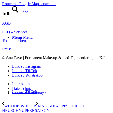
Route mit Google Maps erstellen!
Suche
Infos
AGB
FAQ – Services
Menü
Menü
Termin buchen
Preise
© Sara Pavo | Permanent Make-up & med. Pigmentierung in Köln
Link zu Instagram
Link zu Instagram
Link zu TikTok
Link zu WhatsApp
Impressum
Datenschutz
Link zu TikTok
Cookie-Einstellungen
WHOOP, WHOOP
MAKE-UP-TIPPS FÜR DIE
HEUSCHNUPFENSAISON