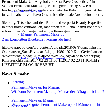
Permanent Make-Up-Angebot von Sara Pavo Cosmetics. “In
Sachen Permanent Make-Up, Micropigmentierung sowie dem
fundierten Wissen über weitere kosmetische Behandlungen, ist die
Permanent Make-up
junge Inhaberin von Pavo Cosmetics, die ideale Ansprechpartnerin.
Sie bringt Tatsachen auf den Punkt und verpackt Beauty-Expertise
in einer unkonventionellen, modernen Art. Genau damit konnte sie
schon in der Vergangenheit einige Preise gewinnen.”
Männer Permanent Make-up
Zum kompletten Blogbeitrag kommst du hier
!
https://sarapavo.com/wp-content/uploads/2018/08/Kosmetikinstitut-
Oberhausen_Sara-Pavo-sara3-1.jpg
1080
1920
Kim Gerichhausen
/wp-content/uploads/2025/06/Sara-Pavo-Logo-Koeln-header.png
Fake Freckles Pigmentierung
Kim Gerichhausen
2017-02-23 11:36:41
2017-02-23 11:36:41
MY
LIFESTYLE BLOG SCHREIBT:
News & mehr…
Piercing
Permanent Make-up für Mamas:
Wie kann Permanent Make-up Mamas den Alltag erleichtern?
Permanent Make-up Männer:
Warum wirkt gutes Permanent Make-up bei Männern nicht
Gutscheine