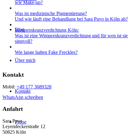
wie Make-up?
Was ist medizinische Pigmentierung?
Und wie läuft eine Behandlung bei Sara Pavo in Köln ab?
Blog
Wimpernkranz­verdichtung Köln:
Was ist eine Wimpernkranz­verdichtung und für wen ist sie
sinnvoll?
Wie lange halten Fake Freckles?
Über mich
Kontakt
Mobil:
+49 177 3689328
Kontakt
WhatsApp schreiben
Anfahrt
Sara Pavo
Preise
Leyendeckerstraße 12
50825 Köln