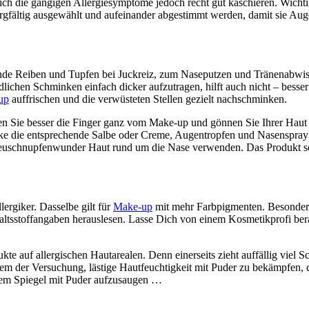
 sich die gängigen Allergiesymptome jedoch recht gut kaschieren. Wich
orgfältig ausgewählt und aufeinander abgestimmt werden, damit sie Au
de Reiben und Tupfen bei Juckreiz, zum Naseputzen und Tränenabwisch
lichen Schminken einfach dicker aufzutragen, hilft auch nicht – besse
up
auffrischen und die verwüsteten Stellen gezielt nachschminken.
sen Sie besser die Finger ganz vom Make-up und gönnen Sie Ihrer Haut
cke die entsprechende Salbe oder Creme, Augentropfen und Nasenspray
euschnupfenwunder Haut rund um die Nase verwenden. Das Produkt sollte
lergiker. Dasselbe gilt für
Make-up
mit mehr Farbpigmenten. Besonders 
altsstoffangaben herauslesen. Lasse Dich von einem Kosmetikprofi be
e auf allergischen Hautarealen. Denn einerseits zieht auffällig viel Sc
dem der Versuchung, lästige Hautfeuchtigkeit mit Puder zu bekämpfen,
inem Spiegel mit Puder aufzusaugen …