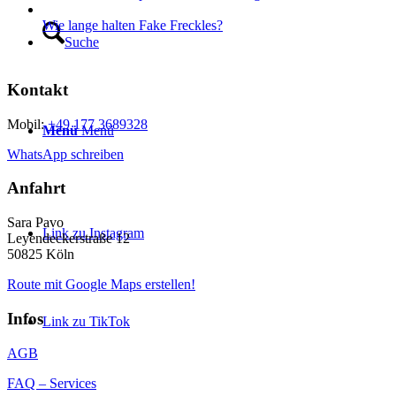
Wie lange halten Fake Freckles?
Suche
Kontakt
Mobil:
+49 177 3689328
Menü
Menü
WhatsApp schreiben
Anfahrt
Sara Pavo
Link zu Instagram
Leyendeckerstraße 12
50825 Köln
Route mit Google Maps erstellen!
Infos
Link zu TikTok
AGB
FAQ – Services