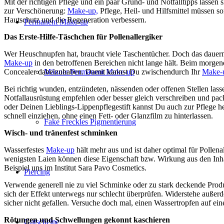
Mit der richtigen Pflege und ein paar Grund- und Notfalltipps lassen
zur Verschönerung:
Make-up,
Pflege, Heil- und Hilfsmittel müssen s
Hautschutz und die Regeneration verbessern.
Permanent Make-up
Das Erste-Hilfe-Täschchen für Pollenallergiker
Wer Heuschnupfen hat, braucht viele Taschentücher. Doch das dauern
Make-up
in den betroffenen Bereichen nicht lange hält. Beim morgend
Concealer dabeizuhaben. Damit kannst Du zwischendurch Ihr
Make-
Männer Permanent Make-up
Bei richtig wunden, entzündeten, nässenden oder offenen Stellen las
Notfallausrüstung empfehlen oder besser gleich verschreiben und pa
oder Deinen Lieblings-Lippenpflegestift kannst Du auch zur Pflege h
schnell einziehen, ohne einen Fett- oder Glanzfilm zu hinterlassen.
Fake Freckles Pigmentierung
Wisch- und tränenfest schminken
Wasserfestes
Make-up
hält mehr aus und ist daher optimal für Pollenal
wenigsten Laien können diese Eigenschaft bzw. Wirkung aus den Inh
Beispiel uns im Institut Sara Pavo Cosmetics.
Piercing
Verwende generell nie zu viel Schminke oder zu stark deckende Produkt
sich der Effekt unterwegs nur schlecht überprüfen. Widerstehe außer
sicher nicht gefallen. Versuche doch mal, einen Wassertropfen auf e
Rötungen und Schwellungen gekonnt kaschieren
Gutscheine