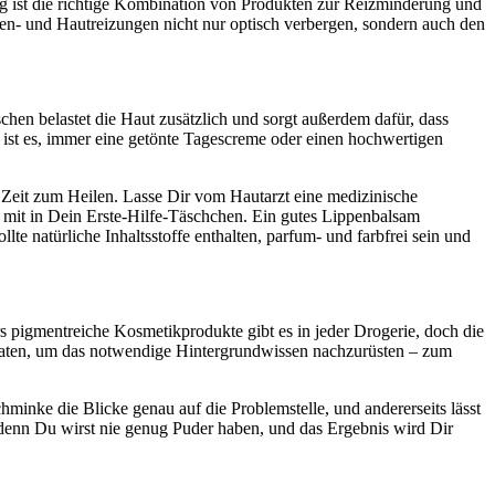
tig ist die richtige Kombination von Produkten zur Reizminderung und
gen- und Hautreizungen nicht nur optisch verbergen, sondern auch den
en belastet die Haut zusätzlich und sorgt außerdem dafür, dass
r ist es, immer eine getönte Tagescreme oder einen hochwertigen
 Zeit zum Heilen. Lasse Dir vom Hautarzt eine medizinische
 mit in Dein Erste-Hilfe-Täschchen. Ein gutes Lippenbalsam
 natürliche Inhaltsstoffe enthalten, parfum- und farbfrei sein und
pigmentreiche Kosmetikprodukte gibt es in jeder Drogerie, doch die
raten, um das notwendige Hintergrundwissen nachzurüsten – zum
hminke die Blicke genau auf die Problemstelle, und andererseits lässt
 denn Du wirst nie genug Puder haben, und das Ergebnis wird Dir