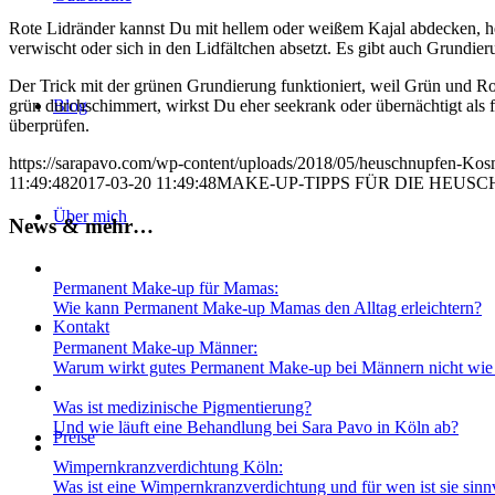
Rote Lidränder kannst Du mit hellem oder weißem Kajal abdecken, hell
verwischt oder sich in den Lidfältchen absetzt. Es gibt auch Grundi
Der Trick mit der grünen Grundierung funktioniert, weil Grün und R
grün durchschimmert, wirkst Du eher seekrank oder übernächtigt als f
Blog
überprüfen.
https://sarapavo.com/wp-content/uploads/2018/05/heuschnupfen-Kos
11:49:48
2017-03-20 11:49:48
MAKE-UP-TIPPS FÜR DIE HEUS
Über mich
News & mehr…
Permanent Make-up für Mamas:
Wie kann Permanent Make-up Mamas den Alltag erleichtern?
Kontakt
Permanent Make-up Männer:
Warum wirkt gutes Permanent Make-up bei Männern nicht wi
Was ist medizinische Pigmentierung?
Und wie läuft eine Behandlung bei Sara Pavo in Köln ab?
Preise
Wimpernkranz­verdichtung Köln:
Was ist eine Wimpernkranz­verdichtung und für wen ist sie sinn