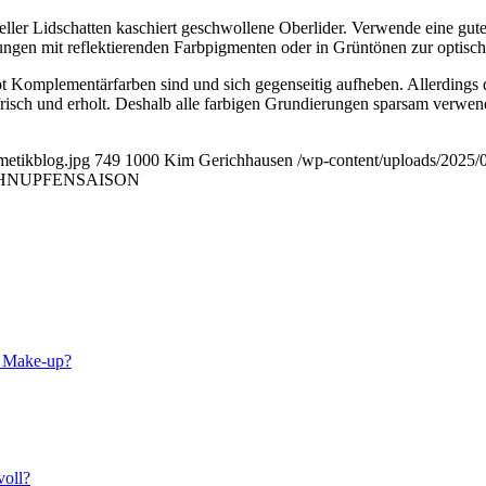
er Lidschatten kaschiert geschwollene Oberlider. Verwende eine gute L
erungen mit reflektierenden Farbpigmenten oder in Grüntönen zur optis
ot Komplementärfarben sind und sich gegenseitig aufheben. Allerdings
risch und erholt. Deshalb alle farbigen Grundierungen sparsam verwend
metikblog.jpg
749
1000
Kim Gerichhausen
/wp-content/uploads/2025/
CHNUPFENSAISON
e Make-up?
voll?