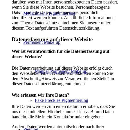
darüber, was mit Ihren personenbezogenen Daten passiert,
wenn Sie diese Website besuchen. Personenbezogene
Daten sind alle Daten, mit denen Sie persönlich
Medizinische Pigmentierung
identifiziert werden können. Ausführliche Informationen
zum Thema Datenschutz entnehmen Sie unserer unter
diesem Text aufgeführten Datenschutzerklärung.
Datenerfassung auf dieser Website
Permanent Make-up
Wer ist verantwortlich für die Datenerfassung auf
dieser Website?
Die Datenverarbeitung auf dieser Website erfolgt durch
Männer Permanent Make-up
den Websitebetreiber. Dessen Kontaktdaten können Sie
dem Abschnitt „Hinweis zur Verantwortlichen Stelle“ in
dieser Datenschutzerklärung entnehmen.
Wie erfassen wir Ihre Daten?
Fake Freckles Pigmentierung
Ihre Daten werden zum einen dadurch erhoben, dass Sie
uns diese mitteilen. Hierbei kann es sich z. B. um Daten
handeln, die Sie in ein Kontaktformular eingeben.
Andere Daten werden automatisch oder nach Ihrer
Piercing