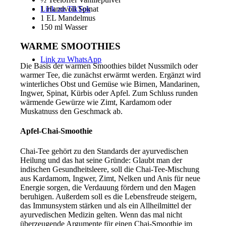
1 Handvoll Spinat
Link zu TikTok
1 EL Mandelmus
150 ml Wasser
WARME SMOOTHIES
Link zu WhatsApp
Die Basis der warmen Smoothies bildet Nussmilch oder
warmer Tee, die zunächst erwärmt werden. Ergänzt wird
winterliches Obst und Gemüse wie Birnen, Mandarinen,
Ingwer, Spinat, Kürbis oder Apfel. Zum Schluss runden
wärmende Gewürze wie Zimt, Kardamom oder
Muskatnuss den Geschmack ab.
Apfel-Chai-Smoothie
Chai-Tee gehört zu den Standards der ayurvedischen
Heilung und das hat seine Gründe: Glaubt man der
indischen Gesundheitsleere, soll die Chai-Tee-Mischung
aus Kardamom, Ingwer, Zimt, Nelken und Anis für neue
Energie sorgen, die Verdauung fördern und den Magen
beruhigen. Außerdem soll es die Lebensfreude steigern,
das Immunsystem stärken und als ein Allheilmittel der
ayurvedischen Medizin gelten. Wenn das mal nicht
überzeugende Argumente für einen Chai-Smoothie im