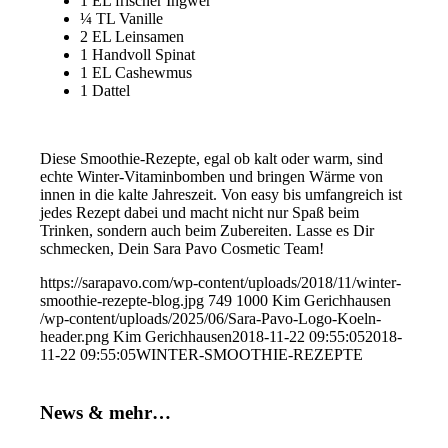
1 EL frischer Ingwer
¼ TL Vanille
2 EL Leinsamen
1 Handvoll Spinat
1 EL Cashewmus
1 Dattel
Diese Smoothie-Rezepte, egal ob kalt oder warm, sind
echte Winter-Vitaminbomben und bringen Wärme von
innen in die kalte Jahreszeit. Von easy bis umfangreich ist
jedes Rezept dabei und macht nicht nur Spaß beim
Trinken, sondern auch beim Zubereiten. Lasse es Dir
schmecken, Dein Sara Pavo Cosmetic Team!
https://sarapavo.com/wp-content/uploads/2018/11/winter-
smoothie-rezepte-blog.jpg
749
1000
Kim Gerichhausen
/wp-content/uploads/2025/06/Sara-Pavo-Logo-Koeln-
header.png
Kim Gerichhausen
2018-11-22 09:55:05
2018-
11-22 09:55:05
WINTER-SMOOTHIE-REZEPTE
News & mehr…