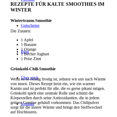
REZEPTE FÜR KALTE SMOOTHIES IM
WINTER
Wintertraum-Smoothie
Gutscheine
Die Zutaten:
1 Apfel
1 Banane
1 Orange
Blog
1 Becher Joghurt
1 Prise Zimt
Grünkohl-Chili-Smoothie
Über mich
Wenn es so richtig frostig ist, sehnen wir uns nach Wärme
von innen. Dieses Rezept heizt ein, wie ein warmer
Kamin und ist perfekt für alle, die es gerne pikant mögen.
Grünkohl spielt eine zentrale Rolle und schützt die
Körperzellen durch seine Antioxidantien, die in jedem
grünen Gemüse gehäuft vorkommen. Das Chilipulver
Kontakt
sorgt für die innere Wärme und bringt den Stoffwechsel
auf Hochtouren.