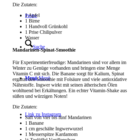
Die Zutaten:
1 Apfel
Preise
1 Birne
1 Handvoll Grünkohl
1 Prise Chilipulver
Wasser
Suche
Mandarinen-Spinat-Smoothie
Für Experimentierfreudige: Mandarinen sind vor allem im
Winter zu Genüge vorhanden und bringen eine Menge
Vitamin C mit sich. Die Banane sorgt für Kalium, Spinat
Menü
Menü
ergänzt den Smoothie mit Folsäure und viele antioxidative
Nährstoffe. Ingwer wirkt mit seinen ätherischen Ölen
wohltuend bei Erkältungen. Ein echter Vitamin-Shake aus
süßen und würzigen Noten!
Die Zutaten:
Link zu Instagram
Saft von vier bis fünf Mandarinen
1 Banane
1 cm geschälte Ingwerwurzel
1 Messerspitze Kardamom
½ Teelöffel Vanillepulver