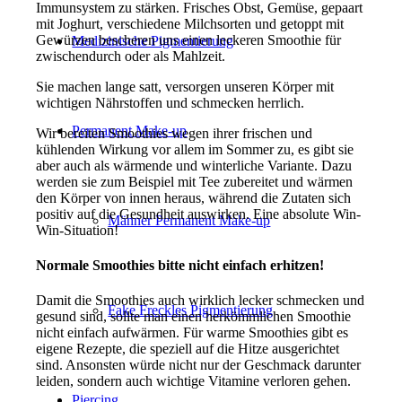
Immunsystem zu stärken. Frisches Obst, Gemüse, gepaart
mit Joghurt, verschiedene Milchsorten und getoppt mit
Gewürzen bescheren uns einen leckeren Smoothie für
Medizinische Pigmentierung
zwischendurch oder als Mahlzeit.
Sie machen lange satt, versorgen unseren Körper mit
wichtigen Nährstoffen und schmecken herrlich.
Permanent Make-up
Wir bereiten Smoothies wegen ihrer frischen und
kühlenden Wirkung vor allem im Sommer zu, es gibt sie
aber auch als wärmende und winterliche Variante. Dazu
werden sie zum Beispiel mit Tee zubereitet und wärmen
den Körper von innen heraus, während die Zutaten sich
positiv auf die Gesundheit auswirken. Eine absolute Win-
Männer Permanent Make-up
Win-Situation!
Normale Smoothies bitte nicht einfach erhitzen!
Damit die Smoothies auch wirklich lecker schmecken und
Fake Freckles Pigmentierung
gesund sind, sollte man einen herkömmlichen Smoothie
nicht einfach aufwärmen. Für warme Smoothies gibt es
eigene Rezepte, die speziell auf die Hitze ausgerichtet
sind. Ansonsten würde nicht nur der Geschmack darunter
leiden, sondern auch wichtige Vitamine verloren gehen.
Piercing