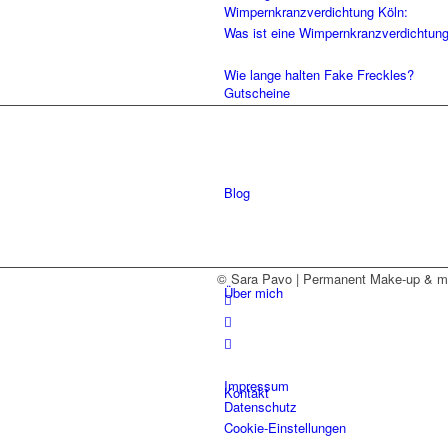
Wimpernkranz­verdichtung Köln:
Was ist eine Wimpernkranz­verdichtung 
Wie lange halten Fake Freckles?
Gutscheine
Blog
© Sara Pavo | Permanent Make-up & me
Über mich
Impressum
Kontakt
Datenschutz
Cookie-Einstellungen