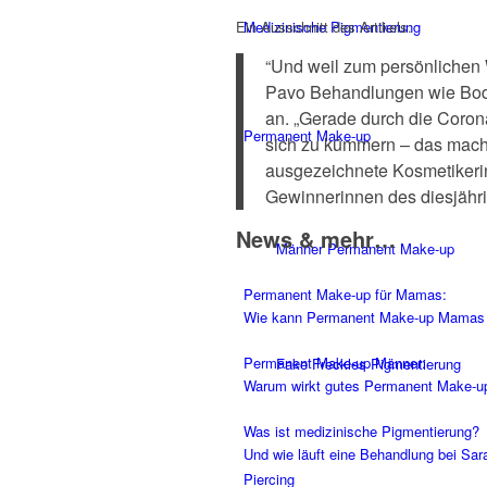
Medizinische Pigmentierung
Ein Ausschnitt des Artikels:
“Und weil zum persönlichen 
Pavo Behandlungen wie Bod
an. „Gerade durch die Coron
Permanent Make-up
sich zu kümmern – das mache
ausgezeichnete Kosmetikerin
Gewinnerinnen des diesjähri
News & mehr…
Männer Permanent Make-up
Permanent Make-up für Mamas:
Wie kann Permanent Make-up Mamas de
Permanent Make-up Männer:
Fake Freckles Pigmentierung
Warum wirkt gutes Permanent Make-up
Was ist medizinische Pigmentierung?
Und wie läuft eine Behandlung bei Sar
Piercing