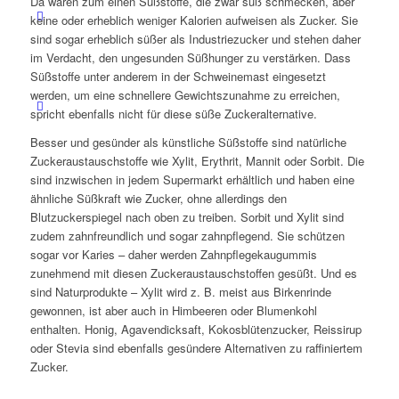
Da wären zum einen Süßstoffe, die zwar süß schmecken, aber
keine oder erheblich weniger Kalorien aufweisen als Zucker. Sie
sind sogar erheblich süßer als Industriezucker und stehen daher
im Verdacht, den ungesunden Süßhunger zu verstärken. Dass
Süßstoffe unter anderem in der Schweinemast eingesetzt
werden, um eine schnellere Gewichtszunahme zu erreichen,
spricht ebenfalls nicht für diese süße Zuckeralternative.
Besser und gesünder als künstliche Süßstoffe sind natürliche
Zuckeraustauschstoffe wie Xylit, Erythrit, Mannit oder Sorbit. Die
sind inzwischen in jedem Supermarkt erhältlich und haben eine
ähnliche Süßkraft wie Zucker, ohne allerdings den
Blutzuckerspiegel nach oben zu treiben. Sorbit und Xylit sind
zudem zahnfreundlich und sogar zahnpflegend. Sie schützen
sogar vor Karies – daher werden Zahnpflegekaugummis
zunehmend mit diesen Zuckeraustauschstoffen gesüßt. Und es
sind Naturprodukte – Xylit wird z. B. meist aus Birkenrinde
gewonnen, ist aber auch in Himbeeren oder Blumenkohl
enthalten. Honig, Agavendicksaft, Kokosblütenzucker, Reissirup
oder Stevia sind ebenfalls gesündere Alternativen zu raffiniertem
Zucker.