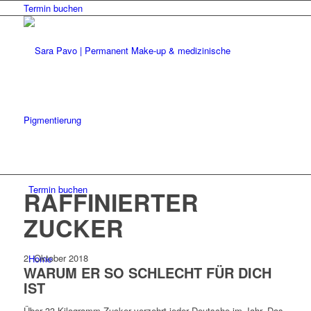
Termin buchen
Termin buchen
RAFFINIERTER
ZUCKER
2. Oktober 2018
Home
WARUM ER SO SCHLECHT FÜR DICH
IST
Über 33 Kilogramm Zucker verzehrt jeder Deutsche im Jahr. Das