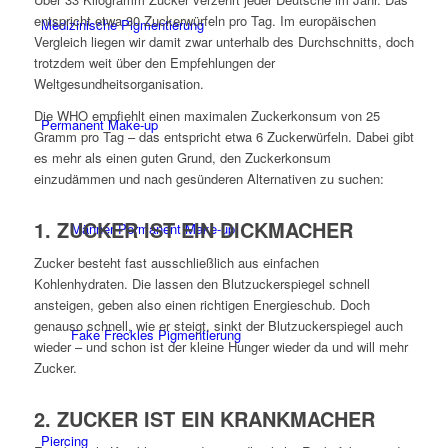
entspricht etwa 30 Zuckerwürfeln pro Tag. Im europäischen
Medizinische Pigmentierung
Vergleich liegen wir damit zwar unterhalb des Durchschnitts, doch
trotzdem weit über den Empfehlungen der
Weltgesundheitsorganisation.
Die WHO empfiehlt einen maximalen Zuckerkonsum von 25
Permanent Make-up
Gramm pro Tag – das entspricht etwa 6 Zuckerwürfeln. Dabei gibt
es mehr als einen guten Grund, den Zuckerkonsum
einzudämmen und nach gesünderen Alternativen zu suchen:
1. ZUCKER IST EIN DICKMACHER
Männer Permanent Make-up
Zucker besteht fast ausschließlich aus einfachen
Kohlenhydraten. Die lassen den Blutzuckerspiegel schnell
ansteigen, geben also einen richtigen Energieschub. Doch
genauso schnell, wie er steigt, sinkt der Blutzuckerspiegel auch
Fake Freckles Pigmentierung
wieder – und schon ist der kleine Hunger wieder da und will mehr
Zucker.
2. ZUCKER IST EIN KRANKMACHER
Piercing