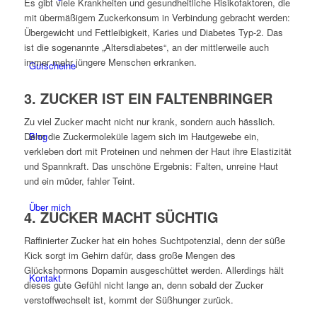
Es gibt viele Krankheiten und gesundheitliche Risikofaktoren, die
mit übermäßigem Zuckerkonsum in Verbindung gebracht werden:
Übergewicht und Fettleibigkeit, Karies und Diabetes Typ-2. Das
ist die sogenannte „Altersdiabetes“, an der mittlerweile auch
immer mehr jüngere Menschen erkranken.
Gutscheine
3. ZUCKER IST EIN FALTENBRINGER
Zu viel Zucker macht nicht nur krank, sondern auch hässlich.
Blog
Denn die Zuckermoleküle lagern sich im Hautgewebe ein,
verkleben dort mit Proteinen und nehmen der Haut ihre Elastizität
und Spannkraft. Das unschöne Ergebnis: Falten, unreine Haut
und ein müder, fahler Teint.
Über mich
4. ZUCKER MACHT SÜCHTIG
Raffinierter Zucker hat ein hohes Suchtpotenzial, denn der süße
Kick sorgt im Gehirn dafür, dass große Mengen des
Glückshormons Dopamin ausgeschüttet werden. Allerdings hält
Kontakt
dieses gute Gefühl nicht lange an, denn sobald der Zucker
verstoffwechselt ist, kommt der Süßhunger zurück.