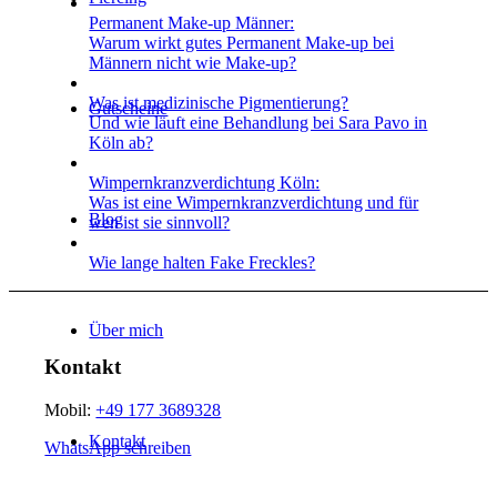
Permanent Make-up Männer:
Warum wirkt gutes Permanent Make-up bei
Männern nicht wie Make-up?
Was ist medizinische Pigmentierung?
Gutscheine
Und wie läuft eine Behandlung bei Sara Pavo in
Köln ab?
Wimpernkranz­verdichtung Köln:
Was ist eine Wimpernkranz­verdichtung und für
Blog
wen ist sie sinnvoll?
Wie lange halten Fake Freckles?
Über mich
Kontakt
Mobil:
+49 177 3689328
Kontakt
WhatsApp schreiben