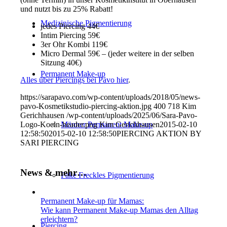
und nutzt bis zu 25% Rabatt!
Medizinische Pigmentierung
jedes Piercing 44€
Intim Piercing 59€
3er Ohr Kombi 119€
Micro Dermal 59€ – (jeder weitere in der selben
Sitzung 40€)
Permanent Make-up
Alles über Piercings bei Pavo hier
.
https://sarapavo.com/wp-content/uploads/2018/05/news-
pavo-Kosmetikstudio-piercing-aktion.jpg
400
718
Kim
Gerichhausen
/wp-content/uploads/2025/06/Sara-Pavo-
Logo-Koeln-header.png
Kim Gerichhausen
2015-02-10
Männer Permanent Make-up
12:58:50
2015-02-10 12:58:50
PIERCING AKTION BY
SARI PIERCING
News & mehr…
Fake Freckles Pigmentierung
Permanent Make-up für Mamas:
Wie kann Permanent Make-up Mamas den Alltag
erleichtern?
Piercing