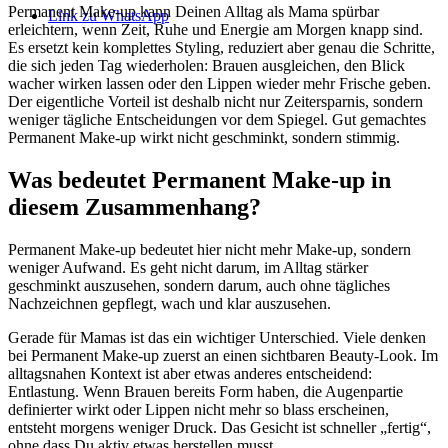
Permanent Make-up kann Deinen Alltag als Mama spürbar
Link zu WhatsApp
erleichtern, wenn Zeit, Ruhe und Energie am Morgen knapp sind.
Es ersetzt kein komplettes Styling, reduziert aber genau die Schritte,
die sich jeden Tag wiederholen: Brauen ausgleichen, den Blick
wacher wirken lassen oder den Lippen wieder mehr Frische geben.
Der eigentliche Vorteil ist deshalb nicht nur Zeitersparnis, sondern
weniger tägliche Entscheidungen vor dem Spiegel. Gut gemachtes
Permanent Make-up wirkt nicht geschminkt, sondern stimmig.
Was bedeutet Permanent Make-up in
diesem Zusammenhang?
Permanent Make-up bedeutet hier nicht mehr Make-up, sondern
weniger Aufwand. Es geht nicht darum, im Alltag stärker
geschminkt auszusehen, sondern darum, auch ohne tägliches
Nachzeichnen gepflegt, wach und klar auszusehen.
Gerade für Mamas ist das ein wichtiger Unterschied. Viele denken
bei Permanent Make-up zuerst an einen sichtbaren Beauty-Look. Im
alltagsnahen Kontext ist aber etwas anderes entscheidend:
Entlastung. Wenn Brauen bereits Form haben, die Augenpartie
definierter wirkt oder Lippen nicht mehr so blass erscheinen,
entsteht morgens weniger Druck. Das Gesicht ist schneller „fertig“,
ohne dass Du aktiv etwas herstellen musst.