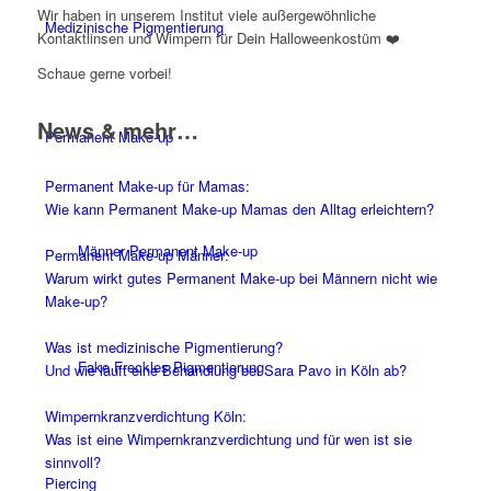
Wir haben in unserem Institut viele außergewöhnliche
Medizinische Pigmentierung
Kontaktlinsen und Wimpern für Dein Halloweenkostüm ❤️
Schaue gerne vorbei!
News & mehr…
Permanent Make-up
Permanent Make-up für Mamas:
Wie kann Permanent Make-up Mamas den Alltag erleichtern?
Männer Permanent Make-up
Permanent Make-up Männer:
Warum wirkt gutes Permanent Make-up bei Männern nicht wie
Make-up?
Was ist medizinische Pigmentierung?
Fake Freckles Pigmentierung
Und wie läuft eine Behandlung bei Sara Pavo in Köln ab?
Wimpernkranz­verdichtung Köln:
Was ist eine Wimpernkranz­verdichtung und für wen ist sie
sinnvoll?
Piercing