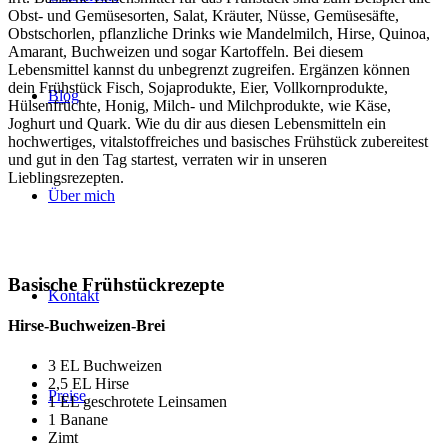
Obst- und Gemüsesorten, Salat, Kräuter, Nüsse, Gemüsesäfte,
Obstschorlen, pflanzliche Drinks wie Mandelmilch, Hirse, Quinoa,
Amarant, Buchweizen und sogar Kartoffeln. Bei diesem
Lebensmittel kannst du unbegrenzt zugreifen. Ergänzen können
dein Frühstück Fisch, Sojaprodukte, Eier, Vollkornprodukte,
Blog
Hülsenfrüchte, Honig, Milch- und Milchprodukte, wie Käse,
Joghurt und Quark. Wie du dir aus diesen Lebensmitteln ein
hochwertiges, vitalstoffreiches und basisches Frühstück zubereitest
und gut in den Tag startest, verraten wir in unseren
Lieblingsrezepten.
Über mich
Basische Frühstückrezepte
Kontakt
Hirse-Buchweizen-Brei
3 EL Buchweizen
2,5 EL Hirse
Preise
1 EL geschrotete Leinsamen
1 Banane
Zimt