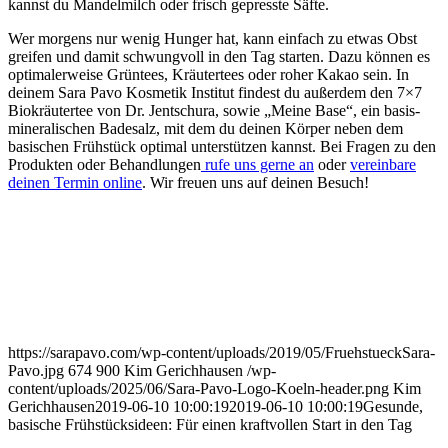
kannst du Mandelmilch oder frisch gepresste Säfte.
Wer morgens nur wenig Hunger hat, kann einfach zu etwas Obst
greifen und damit schwungvoll in den Tag starten. Dazu können es
optimalerweise Grüntees, Kräutertees oder roher Kakao sein. In
deinem Sara Pavo Kosmetik Institut findest du außerdem den 7×7
Biokräutertee von Dr. Jentschura, sowie „Meine Base“, ein basis-
mineralischen Badesalz, mit dem du deinen Körper neben dem
basischen Frühstück optimal unterstützen kannst. Bei Fragen zu den
Produkten oder Behandlungen
rufe uns gerne an
oder
vereinbare
deinen Termin online
. Wir freuen uns auf deinen Besuch!
https://sarapavo.com/wp-content/uploads/2019/05/FruehstueckSara-
Pavo.jpg
674
900
Kim Gerichhausen
/wp-
content/uploads/2025/06/Sara-Pavo-Logo-Koeln-header.png
Kim
Gerichhausen
2019-06-10 10:00:19
2019-06-10 10:00:19
Gesunde,
basische Frühstücksideen: Für einen kraftvollen Start in den Tag