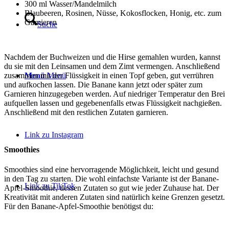
300 ml Wasser/Mandelmilch
Blaubeeren, Rosinen, Nüsse, Kokosflocken, Honig, etc. zum
Garnieren
Suche
Nachdem der Buchweizen und die Hirse gemahlen wurden, kannst
du sie mit den Leinsamen und dem Zimt vermengen. Anschließend
zusammen mit der Flüssigkeit in einen Topf geben, gut verrühren
Menü
Menü
und aufkochen lassen. Die Banane kann jetzt oder später zum
Garnieren hinzugegeben werden. Auf niedriger Temperatur den Brei
aufquellen lassen und gegebenenfalls etwas Flüssigkeit nachgießen.
Anschließend mit den restlichen Zutaten garnieren.
Link zu Instagram
Smoothies
Smoothies sind eine hervorragende Möglichkeit, leicht und gesund
in den Tag zu starten. Die wohl einfachste Variante ist der Banane-
Link zu TikTok
Apfel-Smoothie, dessen Zutaten so gut wie jeder Zuhause hat. Der
Kreativität mit anderen Zutaten sind natürlich keine Grenzen gesetzt.
Für den Banane-Apfel-Smoothie benötigst du: