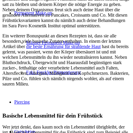
satt zu bleiben und deinem Körper die nötige Energie zu geben.
Neben deinem Organismus freut sich auch deine Haut über die
Permanent Make-up
gesunden Alternativen zu Pancakes, Croissants und Co. Mit diesen
Frühstücksvarianten kannst du nämlich auch deine Behandlungen
im Sara Pavo Kosmetik Institut optimal unterstützen.
Ein weiterer Bonuspunkt an diesen Rezepten ist, dass sie alle
besonders viele basische Zutaten enthalten. In einem der letzten
Männer Permanent Make-up
Artikel über
die beste Ernährung für strahlende Haut
hast du bereits
gelernt, was passiert, wenn der Körper übersäuert ist und mit
welchen Lebensmitteln du ihn wieder neutralisieren kannst. Neben
Bluthochdruck, Übergewicht und Haarausfall begünstigen stark
zucker-, fetthaltige oder verarbeitete Lebensmittel auch Falten,
Fake Freckles Pigmentierung
Altersflecken, Allergien, Müdigkeit und Kopfschmerzen. Bakterien,
Pilze und Co. fühlen sich nämlich nirgends wohler, als auf einem
sauren Milieu.
Piercing
Basische Lebensmittel für dein Frühstück
Wer jetzt denkt, dass kaum noch ein Lebensmittel übrigbleibt, der
Gutscheine
irrt. Basische Lebensmittel für das Frühstück sind zum Beispiel alle