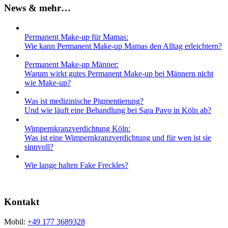
News & mehr…
Permanent Make-up für Mamas:
Wie kann Permanent Make-up Mamas den Alltag erleichtern?
Permanent Make-up Männer:
Warum wirkt gutes Permanent Make-up bei Männern nicht
wie Make-up?
Was ist medizinische Pigmentierung?
Und wie läuft eine Behandlung bei Sara Pavo in Köln ab?
Wimpernkranz­verdichtung Köln:
Was ist eine Wimpernkranz­verdichtung und für wen ist sie
sinnvoll?
Wie lange halten Fake Freckles?
Kontakt
Mobil:
+49 177 3689328