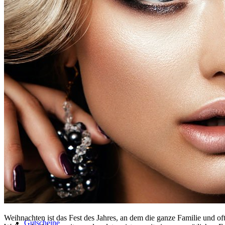
Permanent Make-up
Männer Permanent Make-up
Fake Freckles Pigmentierung
Piercing
Weihnachten ist das Fest des Jahres, an dem die ganze Familie und 
Gutscheine