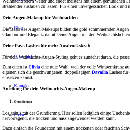
Weihnachtsfeiern weiter und endet meistens mit einem gemütlichen F
strahlender ausfallen zu lassen. Für einen unvergesslichen Look und 
Dein Augen-Makeup für Weihnachten
Blog
Die Basis des Augen-Makeups bilden die gold-schimmernden Augen m
Glamour und Eleganz, damit Deine Augen mit den Weihnachtslichtern u
Deine Pavo Lashes für mehr Ausdruckskraft
Über mich
Für dein Weihnachts-Augen-Styling geht es zunächst daran, die pas
Zum einen ist
Clivia
eine gute Wahl, weil der volle Wimpernkranz aus
eigenen sich die geschwungenen, doppellagigen
Davallia
Lashes für
einsetzen kannst.
Kontakt
Anleitung für dein Weihnachts-Augen-Makeup
Grundierung
Los geht’s mit der Grundierung. Hier sollen lediglich einige Unebe
Preise
hervorragend, die trocken und nass angewendet werden kann.
Dazu einfach die Foundation mit einem trockenen oder feuchten Schw