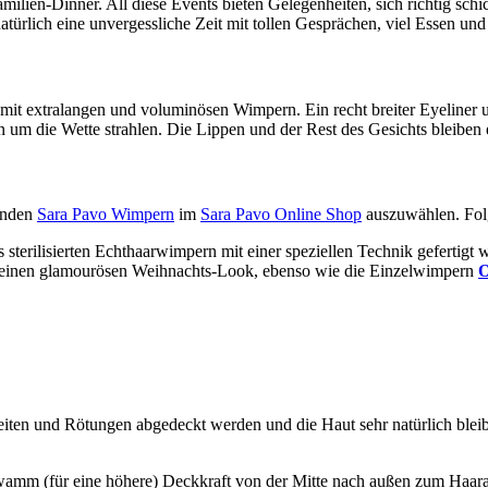
amilien-Dinner. All diese Events bieten Gelegenheiten, sich richtig s
natürlich eine unvergessliche Zeit mit tollen Gesprächen, viel Essen u
it extralangen und voluminösen Wimpern. Ein recht breiter Eyeliner
m die Wette strahlen. Die Lippen und der Rest des Gesichts bleiben e
senden
Sara Pavo Wimpern
im
Sara Pavo Online Shop
auszuwählen. Fol
 sterilisierten Echthaarwimpern mit einer speziellen Technik gefertig
 einen glamourösen Weihnachts-Look, ebenso wie die Einzelwimpern
O
nheiten und Rötungen abgedeckt werden und die Haut sehr natürlich bl
amm (für eine höhere) Deckkraft von der Mitte nach außen zum Haarans