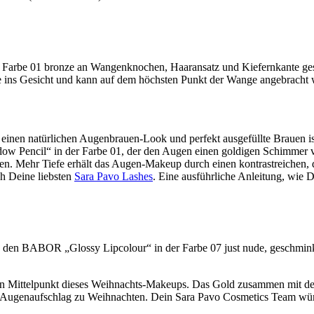
 Farbe 01 bronze an Wangenknochen, Haaransatz und Kiefernkante gese
e ins Gesicht und kann auf dem höchsten Punkt der Wange angebracht 
en natürlichen Augenbrauen-Look und perfekt ausgefüllte Brauen ist
 Pencil“ in der Farbe 01, der den Augen einen goldigen Schimmer verl
. Mehr Tiefe erhält das Augen-Makeup durch einen kontrastreichen, du
ch Deine liebsten
Sara Pavo Lashes
. Eine ausführliche Anleitung, wie 
e den BABOR „Glossy Lipcolour“ in der Farbe 07 just nude, geschmink
den Mittelpunkt dieses Weihnachts-Makeups. Das Gold zusammen mit 
n Augenaufschlag zu Weihnachten. Dein Sara Pavo Cosmetics Team wüns