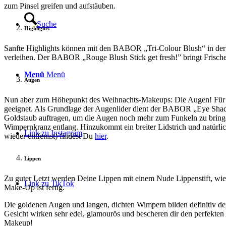
zum Pinsel greifen und aufstäuben.
Suche
Highlights
Sanfte Highlights können mit den BABOR „Tri-Colour Blush“ in der
verleihen. Der BABOR „Rouge Blush Stick get fresh!” bringt Frisch
Menü
Menü
Augen
Nun aber zum Höhepunkt des Weihnachts-Makeups: Die Augen! Für ein
geeignet. Als Grundlage der Augenlider dient der BABOR „Eye Shadow
Goldstaub auftragen, um die Augen noch mehr zum Funkeln zu bringen
Wimpernkranz entlang. Hinzukommt ein breiter Lidstrich und natürli
Link zu Instagram
wieder entfernst) findest Du
hier
.
Lippen
Zu guter Letzt werden Deine Lippen mit einem Nude Lippenstift, wi
Link zu TikTok
Make-Up ist fertig.
Die goldenen Augen und langen, dichten Wimpern bilden definitiv 
Gesicht wirken sehr edel, glamourös und bescheren dir den perfekte
Makeup!