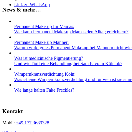
Link zu WhatsApp
News & mehr…
Permanent Make-up für Mamas:
Wie kann Permanent Make-up Mamas den Alltag erleichtern?
Permanent Make-up Männer:
Warum wirkt gutes Permanent Make-up bei Männern nicht wi
Was ist medizinische Pigmentierung?
Und wie läuft eine Behandlung bei Sara Pavo in Köln ab?
Wimpernkranz­verdichtung Köln:
Was ist eine Wimpernkranz­verdichtung und für wen ist sie sinn
Wie lange halten Fake Freckles?
Kontakt
Mobil:
+49 177 3689328