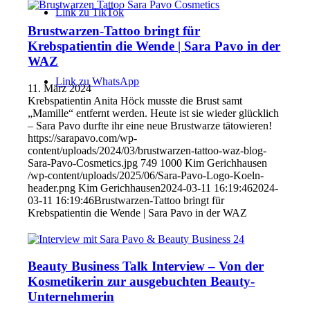
Link zu TikTok
Brustwarzen-Tattoo bringt für
Krebspatientin die Wende | Sara Pavo in der
WAZ
Link zu WhatsApp
11. März 2024
Krebspatientin Anita Höck musste die Brust samt
„Mamille“ entfernt werden. Heute ist sie wieder glücklich
– Sara Pavo durfte ihr eine neue Brustwarze tätowieren!
https://sarapavo.com/wp-
content/uploads/2024/03/brustwarzen-tattoo-waz-blog-
Sara-Pavo-Cosmetics.jpg
749
1000
Kim Gerichhausen
/wp-content/uploads/2025/06/Sara-Pavo-Logo-Koeln-
header.png
Kim Gerichhausen
2024-03-11 16:19:46
2024-
03-11 16:19:46
Brustwarzen-Tattoo bringt für
Krebspatientin die Wende | Sara Pavo in der WAZ
Beauty Business Talk Interview – Von der
Kosmetikerin zur ausgebuchten Beauty-
Unternehmerin