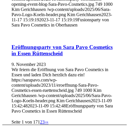
opening-event-blog-Sara-Pavo-Cosmetics.jpg
749
1000
Kim Gerichhausen
/wp-content/uploads/2025/06/Sara-
Pavo-Logo-Koeln-header.png
Kim Gerichhausen
2023-
11-17 15:19:19
2023-11-17 15:19:19
Fusionsparty von
Sara Pavo Cosmetics in Oberhausen
Eröffnungsparty von Sara Pavo Cosmetics
in Essen Rüttenscheid
9. November 2023
Wir feiern die Eröffnung von Sara Pavo Cosmetics in
Essen und laden Dich herzlich dazu ein!
https://sarapavo.com/wp-
content/uploads/2023/11/eroeffnung-Sara-Pavo-
Cosmetics-essen-ruettenscheid.jpg
749
1000
Kim
Gerichhausen
/wp-content/uploads/2025/06/Sara-Pavo-
Logo-Koeln-header.png
Kim Gerichhausen
2023-11-09
15:42:48
2023-11-09 15:42:48
Eröffnungsparty von Sara
Pavo Cosmetics in Essen Rüttenscheid
Seite 1 von 17
1
2
3
›
»