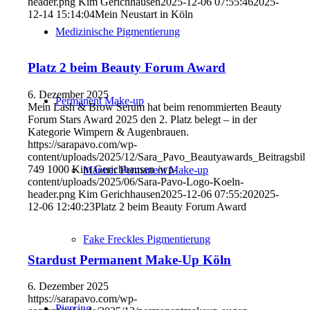
header.png
Kim Gerichhausen
2025-12-06 07:55:46
2025-
12-14 15:14:04
Mein Neustart in Köln
Medizinische Pigmentierung
Platz 2 beim Beauty Forum Award
6. Dezember 2025
Permanent Make-up
Mein Lash & Brow Serum hat beim renommierten Beauty
Forum Stars Award 2025 den 2. Platz belegt – in der
Kategorie Wimpern & Augenbrauen.
https://sarapavo.com/wp-
content/uploads/2025/12/Sara_Pavo_Beautyawards_Beitragsbild
749
1000
Kim Gerichhausen
/wp-
Männer Permanent Make-up
content/uploads/2025/06/Sara-Pavo-Logo-Koeln-
header.png
Kim Gerichhausen
2025-12-06 07:55:20
2025-
12-06 12:40:23
Platz 2 beim Beauty Forum Award
Fake Freckles Pigmentierung
Stardust Permanent Make-Up Köln
6. Dezember 2025
https://sarapavo.com/wp-
Piercing