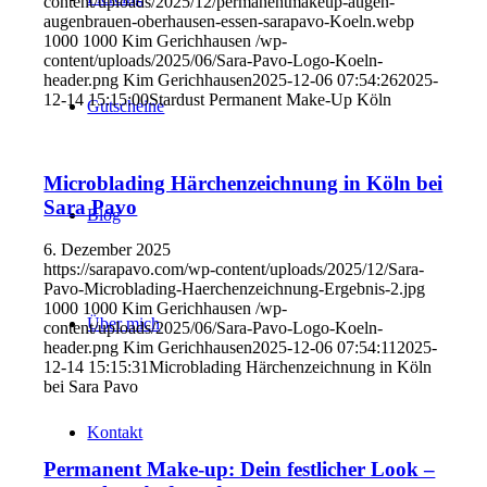
content/uploads/2025/12/permanentmakeup-augen-
augenbrauen-oberhausen-essen-sarapavo-Koeln.webp
1000
1000
Kim Gerichhausen
/wp-
content/uploads/2025/06/Sara-Pavo-Logo-Koeln-
header.png
Kim Gerichhausen
2025-12-06 07:54:26
2025-
12-14 15:15:00
Stardust Permanent Make-Up Köln
Gutscheine
Microblading Härchenzeichnung in Köln bei
Sara Pavo
Blog
6. Dezember 2025
https://sarapavo.com/wp-content/uploads/2025/12/Sara-
Pavo-Microblading-Haerchenzeichnung-Ergebnis-2.jpg
1000
1000
Kim Gerichhausen
/wp-
Über mich
content/uploads/2025/06/Sara-Pavo-Logo-Koeln-
header.png
Kim Gerichhausen
2025-12-06 07:54:11
2025-
12-14 15:15:31
Microblading Härchenzeichnung in Köln
bei Sara Pavo
Kontakt
Permanent Make-up: Dein festlicher Look –