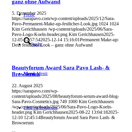
ganz ohne Aufwand
5. Dezember 2025
Preise
https://sarapavo.com/wp-content/uploads/2025/12/Sara-
Pavo-Permanent-Make-up-festlicher-Look.jpg
1024
1024
Kim Gerichhausen
/wp-content/uploads/2025/06/Sara-
Pavo-Logo-Koeln-header.png
Kim Gerichhausen
2025-
12-05 12:57:54
2025-12-14 15:16:01
Permanent Make-up:
Suche
Dein festlicher Look – ganz ohne Aufwand
Beautyforum Award Sara Pavo Lash- &
Browserum
Menü
Menü
22. August 2025
https://sarapavo.com/wp-
content/uploads/2025/08/beautyforum-serum-award-blog-
Sara-Pavo-Cosmetics.jpg
749
1000
Kim Gerichhausen
/wp-content/uploads/2025/06/Sara-Pavo-Logo-Koeln-
Link zu Instagram
header.png
Kim Gerichhausen
2025-08-22 13:04:18
2025-
12-10 12:45:14
Beautyforum Award Sara Pavo Lash- &
Browserum